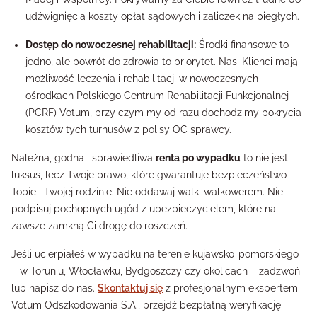
udźwignięcia koszty opłat sądowych i zaliczek na biegłych.
Dostęp do nowoczesnej rehabilitacji:
Środki finansowe to
jedno, ale powrót do zdrowia to priorytet. Nasi Klienci mają
możliwość leczenia i rehabilitacji w nowoczesnych
ośrodkach Polskiego Centrum Rehabilitacji Funkcjonalnej
(PCRF) Votum, przy czym my od razu dochodzimy pokrycia
kosztów tych turnusów z polisy OC sprawcy.
Należna, godna i sprawiedliwa
renta po wypadku
to nie jest
luksus, lecz Twoje prawo, które gwarantuje bezpieczeństwo
Tobie i Twojej rodzinie. Nie oddawaj walki walkowerem. Nie
podpisuj pochopnych ugód z ubezpieczycielem, które na
zawsze zamkną Ci drogę do roszczeń.
Jeśli ucierpiałeś w wypadku na terenie kujawsko-pomorskiego
– w Toruniu, Włocławku, Bydgoszczy czy okolicach – zadzwoń
lub napisz do nas.
Skontaktuj się
z profesjonalnym ekspertem
Votum Odszkodowania S.A., przejdź bezpłatną weryfikację