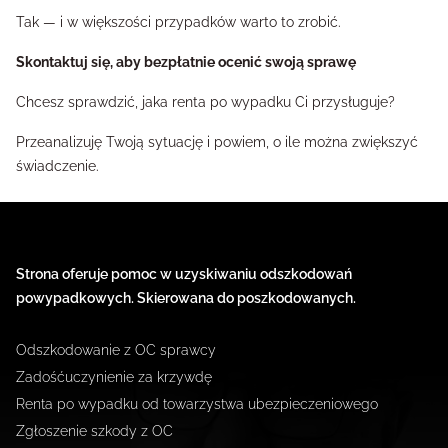
Tak — i w większości przypadków warto to zrobić.
Skontaktuj się, aby bezpłatnie ocenić swoją sprawę
Chcesz sprawdzić, jaka renta po wypadku Ci przysługuje?
Przeanalizuję Twoją sytuację i powiem, o ile można zwiększyć
świadczenie.
Strona oferuje pomoc w uzyskiwaniu odszkodowań
powypadkowych. Skierowana do poszkodowanych.
Odszkodowanie z OC sprawcy
Zadośćuczynienie za krzywdę
Renta po wypadku od towarzystwa ubezpieczeniowego
Zgłoszenie szkody z OC