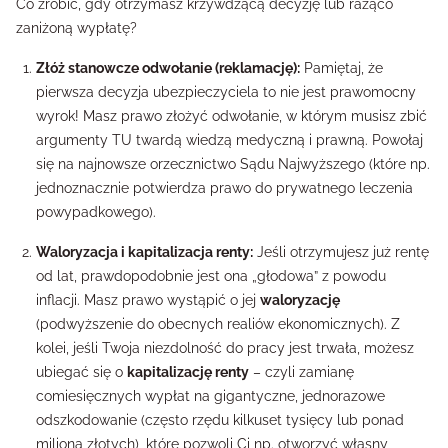
Co zrobić, gdy otrzymasz krzywdzącą decyzję lub rażąco
zaniżoną wypłatę?
Złóż stanowcze odwołanie (reklamację):
Pamiętaj, że
pierwsza decyzja ubezpieczyciela to nie jest prawomocny
wyrok! Masz prawo złożyć odwołanie, w którym musisz zbić
argumenty TU twardą wiedzą medyczną i prawną. Powołaj
się na najnowsze orzecznictwo Sądu Najwyższego (które np.
jednoznacznie potwierdza prawo do prywatnego leczenia
powypadkowego).
Waloryzacja i kapitalizacja renty:
Jeśli otrzymujesz już rentę
od lat, prawdopodobnie jest ona „głodowa” z powodu
inflacji. Masz prawo wystąpić o jej
waloryzację
(podwyższenie do obecnych realiów ekonomicznych). Z
kolei, jeśli Twoja niezdolność do pracy jest trwała, możesz
ubiegać się o
kapitalizację renty
– czyli zamianę
comiesięcznych wypłat na gigantyczne, jednorazowe
odszkodowanie (często rzędu kilkuset tysięcy lub ponad
miliona złotych), które pozwoli Ci np. otworzyć własny