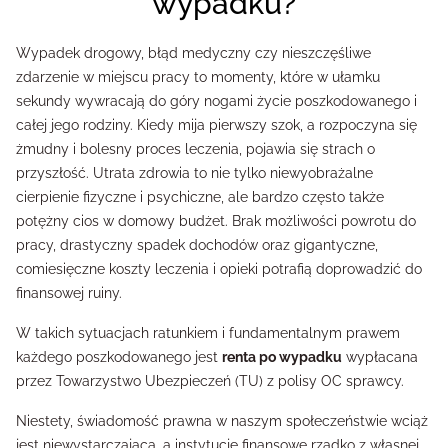
wypadku?
Wypadek drogowy, błąd medyczny czy nieszczęśliwe
zdarzenie w miejscu pracy to momenty, które w ułamku
sekundy wywracają do góry nogami życie poszkodowanego i
całej jego rodziny. Kiedy mija pierwszy szok, a rozpoczyna się
żmudny i bolesny proces leczenia, pojawia się strach o
przyszłość. Utrata zdrowia to nie tylko niewyobrażalne
cierpienie fizyczne i psychiczne, ale bardzo często także
potężny cios w domowy budżet. Brak możliwości powrotu do
pracy, drastyczny spadek dochodów oraz gigantyczne,
comiesięczne koszty leczenia i opieki potrafią doprowadzić do
finansowej ruiny.
W takich sytuacjach ratunkiem i fundamentalnym prawem
każdego poszkodowanego jest
renta po wypadku
wypłacana
przez Towarzystwo Ubezpieczeń (TU) z polisy OC sprawcy.
Niestety, świadomość prawna w naszym społeczeństwie wciąż
jest niewystarczająca, a instytucje finansowe rzadko z własnej