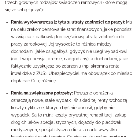
trzech głównych rodzajów świadczeń rentowych (które mogą
się ze sobą łączyć):
Renta wyrównawcza (z tytułu utraty zdolności do pracy):
Ma
na celu zrekompensowanie strat finansowych, jakie ponosisz
w związku z całkowitą lub częściową utratą zdolności do
pracy zarobkowej. Jej wysokość to różnica między
dochodami, jakie osiągałbyś, gdybyś nie uległ wypadkowi
(np. Twoja pensja, premie, nadgodziny), a dochodami, jakie
faktycznie uzyskujesz po zdarzeniu (np. skromna renta
inwalidzka z ZUS). Ubezpieczyciel ma obowiązek co miesiąc
dopłacać Ci tę różnicę.
Renta na zwiększone potrzeby:
Poważne obrażenia
oznaczają nowe, stałe wydatki. W skład tej renty wchodzą
koszty cykliczne, których byś nie ponosił, gdyby nie
wypadek. Są to m.in.: koszty prywatnej rehabilitacji, zakup
drogich leków specjalistycznych, dojazdy do placówek
medycznych, specjalistyczna dieta, a nade wszystko –