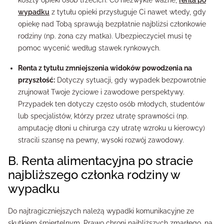
koszty opieki osób trzecich. Co niezwykle ważne,
renta po
wypadku
z tytułu opieki przysługuje Ci nawet wtedy, gdy
opiekę nad Tobą sprawują bezpłatnie najbliżsi członkowie
rodziny (np. żona czy matka). Ubezpieczyciel musi tę
pomoc wycenić według stawek rynkowych.
Renta z tytułu zmniejszenia widoków powodzenia na
przyszłość:
Dotyczy sytuacji, gdy wypadek bezpowrotnie
zrujnował Twoje życiowe i zawodowe perspektywy.
Przypadek ten dotyczy często osób młodych, studentów
lub specjalistów, którzy przez utratę sprawności (np.
amputację dłoni u chirurga czy utratę wzroku u kierowcy)
stracili szansę na pewny, wysoki rozwój zawodowy.
B. Renta alimentacyjna po stracie
najbliższego członka rodziny w
wypadku
Do najtragiczniejszych należą wypadki komunikacyjne ze
skutkiem śmiertelnym. Prawo chroni najbliższych zmarłego, na