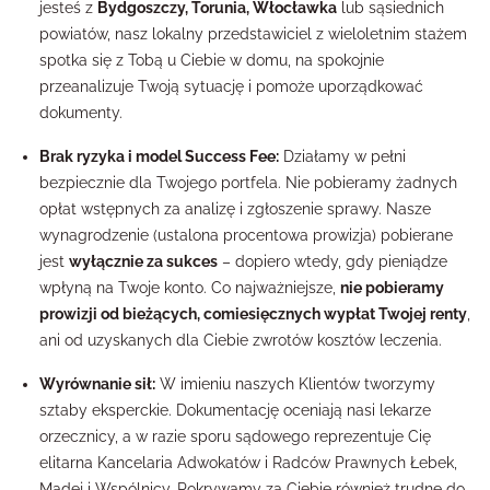
jesteś z
Bydgoszczy, Torunia, Włocławka
lub sąsiednich
powiatów, nasz lokalny przedstawiciel z wieloletnim stażem
spotka się z Tobą u Ciebie w domu, na spokojnie
przeanalizuje Twoją sytuację i pomoże uporządkować
dokumenty.
Brak ryzyka i model Success Fee:
Działamy w pełni
bezpiecznie dla Twojego portfela. Nie pobieramy żadnych
opłat wstępnych za analizę i zgłoszenie sprawy. Nasze
wynagrodzenie (ustalona procentowa prowizja) pobierane
jest
wyłącznie za sukces
– dopiero wtedy, gdy pieniądze
wpłyną na Twoje konto. Co najważniejsze,
nie pobieramy
prowizji od bieżących, comiesięcznych wypłat Twojej renty
,
ani od uzyskanych dla Ciebie zwrotów kosztów leczenia.
Wyrównanie sił:
W imieniu naszych Klientów tworzymy
sztaby eksperckie. Dokumentację oceniają nasi lekarze
orzecznicy, a w razie sporu sądowego reprezentuje Cię
elitarna Kancelaria Adwokatów i Radców Prawnych Łebek,
Madej i Wspólnicy. Pokrywamy za Ciebie również trudne do